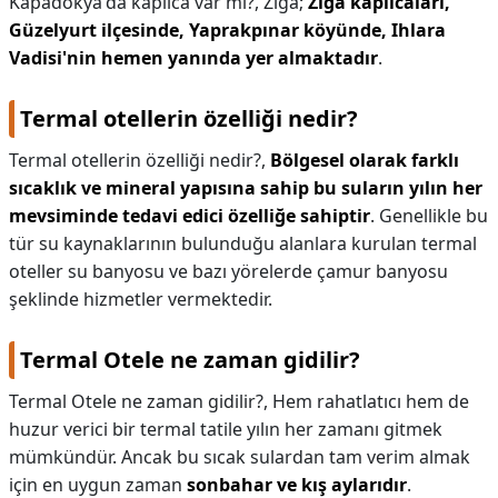
Kapadokya'da kaplıca var mı?,
Ziga;
Ziga kaplıcaları,
Güzelyurt ilçesinde, Yaprakpınar köyünde, Ihlara
Vadisi'nin hemen yanında yer almaktadır
.
Termal otellerin özelliği nedir?
Termal otellerin özelliği nedir?,
Bölgesel olarak farklı
sıcaklık ve mineral yapısına sahip bu suların yılın her
mevsiminde tedavi edici özelliğe sahiptir
. Genellikle bu
tür su kaynaklarının bulunduğu alanlara kurulan termal
oteller su banyosu ve bazı yörelerde çamur banyosu
şeklinde hizmetler vermektedir.
Termal Otele ne zaman gidilir?
Termal Otele ne zaman gidilir?,
Hem rahatlatıcı hem de
huzur verici bir termal tatile yılın her zamanı gitmek
mümkündür. Ancak bu sıcak sulardan tam verim almak
için en uygun zaman
sonbahar ve kış aylarıdır
.