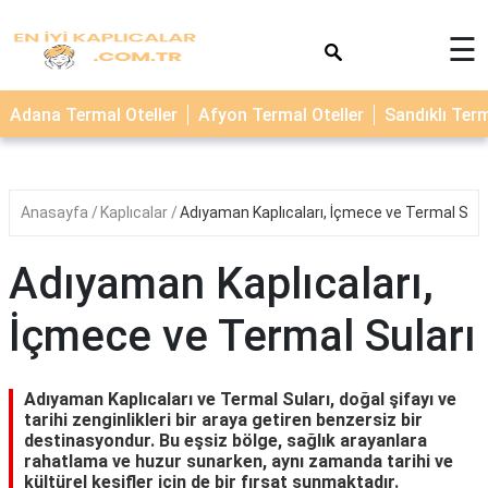
×
☰
TERMAL
Adana Termal Oteller
Afyon Termal Oteller
Sandıklı Term
OTELLER
KAPLICALAR
Anasayfa
Kaplıcalar
Adıyaman Kaplıcaları, İçmece ve Termal Sula
Adıyaman Kaplıcaları,
İçmece ve Termal Suları
Adıyaman Kaplıcaları ve Termal Suları, doğal şifayı ve
tarihi zenginlikleri bir araya getiren benzersiz bir
destinasyondur. Bu eşsiz bölge, sağlık arayanlara
rahatlama ve huzur sunarken, aynı zamanda tarihi ve
kültürel keşifler için de bir fırsat sunmaktadır.