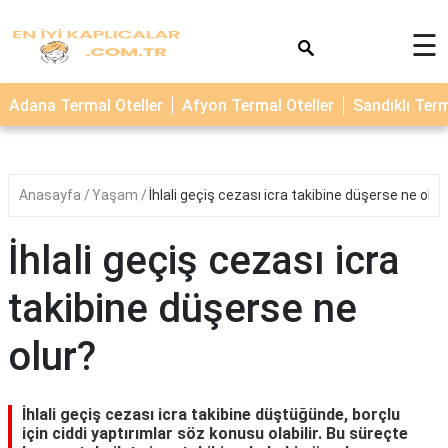
×
☰
TERMAL
Adana Termal Oteller
Afyon Termal Oteller
Sandıklı Term
OTELLER
KAPLICALAR
Anasayfa
Yaşam
İhlali geçiş cezası icra takibine düşerse ne olur
İhlali geçiş cezası icra
takibine düşerse ne
olur?
İhlali geçiş cezası icra takibine düştüğünde, borçlu
için ciddi yaptırımlar söz konusu olabilir. Bu süreçte