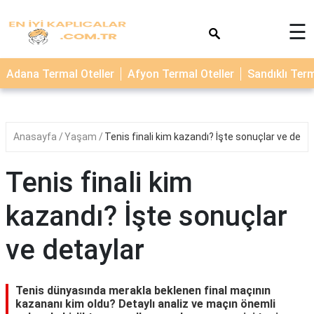
×
☰
TERMAL
Adana Termal Oteller
Afyon Termal Oteller
Sandıklı Term
OTELLER
KAPLICALAR
Anasayfa
Yaşam
Tenis finali kim kazandı? İşte sonuçlar ve detay
Tenis finali kim
kazandı? İşte sonuçlar
ve detaylar
Tenis dünyasında merakla beklenen final maçının
kazananı kim oldu? Detaylı analiz ve maçın önemli