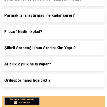
Parmak izi araştırması ne kadar sürer?
Filozof Nedir ilkokul?
Şükrü Saracoğlu'nun Stadını Kim Yaptı?
Arıcılık 2 yıllık ne iş yapar?
Orduspor hangi lige çıktı?