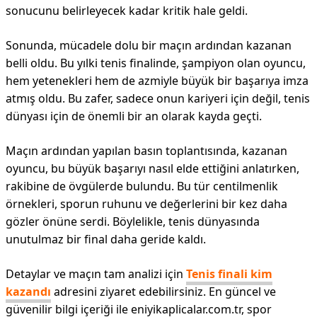
sonucunu belirleyecek kadar kritik hale geldi.
Sonunda, mücadele dolu bir maçın ardından kazanan
belli oldu. Bu yılki tenis finalinde, şampiyon olan oyuncu,
hem yetenekleri hem de azmiyle büyük bir başarıya imza
atmış oldu. Bu zafer, sadece onun kariyeri için değil, tenis
dünyası için de önemli bir an olarak kayda geçti.
Maçın ardından yapılan basın toplantısında, kazanan
oyuncu, bu büyük başarıyı nasıl elde ettiğini anlatırken,
rakibine de övgülerde bulundu. Bu tür centilmenlik
örnekleri, sporun ruhunu ve değerlerini bir kez daha
gözler önüne serdi. Böylelikle, tenis dünyasında
unutulmaz bir final daha geride kaldı.
Detaylar ve maçın tam analizi için
Tenis finali kim
kazandı
adresini ziyaret edebilirsiniz. En güncel ve
güvenilir bilgi içeriği ile eniyikaplicalar.com.tr, spor