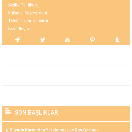
Gizlilik Politikası
Kullanıcı Sözleşmesi
Teklif Hakları ve Alıntı
Bize Ulaşın
SON BAŞLIKLAR
Rüyada Karnından Yaralanmak ve Kan Görmek