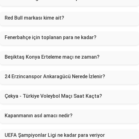
Red Bull markası kime ait?
Fenerbahçe için toplanan para ne kadar?
Beşiktaş Konya Erteleme maçı ne zaman?
24 Erzincanspor Ankaragücü Nerede İzlenir?
Çekya - Türkiye Voleybol Maçı Saat Kaçta?
Kapanmanın asıl amacı nedir?
UEFA Şampiyonlar Ligi ne kadar para veriyor