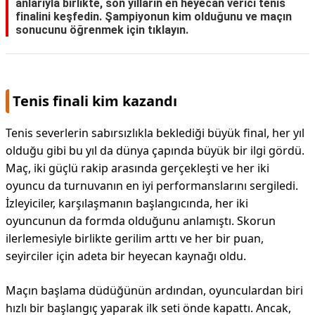
anlarıyla birlikte, son yılların en heyecan verici tenis
finalini keşfedin. Şampiyonun kim olduğunu ve maçın
sonucunu öğrenmek için tıklayın.
Tenis finali kim kazandı
Tenis severlerin sabırsızlıkla beklediği büyük final, her yıl
olduğu gibi bu yıl da dünya çapında büyük bir ilgi gördü.
Maç, iki güçlü rakip arasında gerçekleşti ve her iki
oyuncu da turnuvanın en iyi performanslarını sergiledi.
İzleyiciler, karşılaşmanın başlangıcında, her iki
oyuncunun da formda olduğunu anlamıştı. Skorun
ilerlemesiyle birlikte gerilim arttı ve her bir puan,
seyirciler için adeta bir heyecan kaynağı oldu.
Maçın başlama düdüğünün ardından, oyunculardan biri
hızlı bir başlangıç yaparak ilk seti önde kapattı. Ancak,