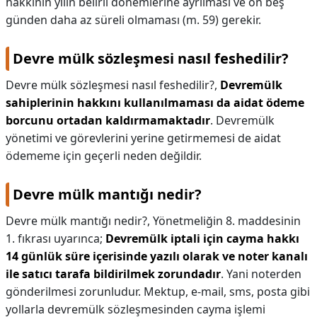
hakkının yılın belirli dönemlerine ayrılması ve on beş
günden daha az süreli olmaması (m. 59) gerekir.
Devre mülk sözleşmesi nasıl feshedilir?
Devre mülk sözleşmesi nasıl feshedilir?,
Devremülk
sahiplerinin hakkını kullanılmaması da aidat ödeme
borcunu ortadan kaldırmamaktadır
. Devremülk
yönetimi ve görevlerini yerine getirmemesi de aidat
ödememe için geçerli neden değildir.
Devre mülk mantığı nedir?
Devre mülk mantığı nedir?,
Yönetmeliğin 8. maddesinin
1. fıkrası uyarınca;
Devremülk iptali için cayma hakkı
14 günlük süre içerisinde yazılı olarak ve noter kanalı
ile satıcı tarafa bildirilmek zorundadır
. Yani noterden
gönderilmesi zorunludur. Mektup, e-mail, sms, posta gibi
yollarla devremülk sözleşmesinden cayma işlemi