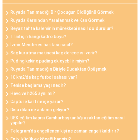
Rüyada Tanımadığı Bir Çocuğun Öldüğünü Görmek
Rüyada Karnından Yaralanmak ve Kan Görmek
Beyaz tahta kaleminin mürekkebi nasıl doldurulur?
Trail için hangi kadro boyu?
İzmir Menderes haritası nasıl?
Saç kurutma makinesi kaç derece ısı verir?
Puding kekine puding ekleyebilir miyim?
Rüyada Tanımadığın Biriyle Dudaktan Öpüşmek
10 km2'de kaç futbol sahası var?
Tenise başlama yaşı nedir?
Hevc ve h265 aynı mı?
Capture kart ne işe yarar?
Disa dilan ne anlama geliyor?
UEK eğitim kapısı Cumhurbaşkanlığı uzaktan eğitim nasıl
yapılır?
Telegram'da engellenen kişi ne zaman engeli kaldırır?
En iyi küçük ev köpeği hangisi?