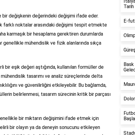
İtaly
Tarih
e bir değişkenin değerindeki değişimi ifade eder.
E-fut
ak farklı noktalar arasındaki değişimi tespit etmekte
 daha karmaşık bir hesaplama gerektiren durumlarda
Olimp
 genellikle mühendislik ve fizik alanlarında sıkça
Güreş
Bask 
i bir eşik değeri aştığında, kullanılan formüller de
Gelec
, mühendislik tasarımı ve analiz süreçlerinde delta
Mauro
ılığını ve güvenilirliğini etkileyebilir. Bu bağlamda,
erin belirlenmesi, tasarım sürecinin kritik bir parçası
Dolor
Futbo
genellikle bir miktarın değişimini ifade etmek için
Başla
 belirli bir olayın ya da deneyin sonucunu etkileyen
Stady