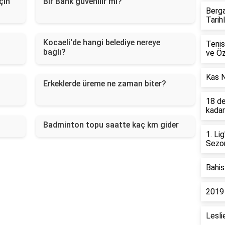
çin
Bir Bank güvenilir mi?
Berg
Tarihl
Kocaeli'de hangi belediye nereye
Tenis
bağlı?
ve Öze
Kas N
Erkeklerde üreme ne zaman biter?
18 de
kadar
Badminton topu saatte kaç km gider
1. Li
Sezon
Bahis
2019 
Lesli