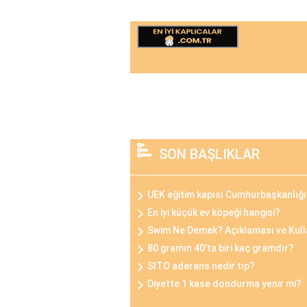
SON BAŞLIKLAR
UEK eğitim kapısı Cumhurbaşkanlığı 
En iyi küçük ev köpeği hangisi?
Swim Ne Demek? Açıklaması ve Kull
80 gramın 40'ta biri kaç gramdır?
SITO aderans nedir tıp?
Diyette 1 kase dondurma yenir mi?