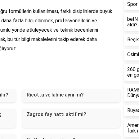
Spor 
u formüllerin kullanılması, farklı disiplinlerde büyük
beIN 
daha fazla bilgi edinmek, profesyonellerin ve
aldı?
olumlu yönde etkileyecek ve teknik becerilerini
arak, bu tür bilgi makalelerini takip ederek daha
Beşik
ğlıyoruz.
Osimh
260 g
en go
RAMS 
lır?
Ricotta ve labne aynı mı?
Dünya
Rüya
ç
Zagros fay hattı aktif mi?
Ameri
fark 