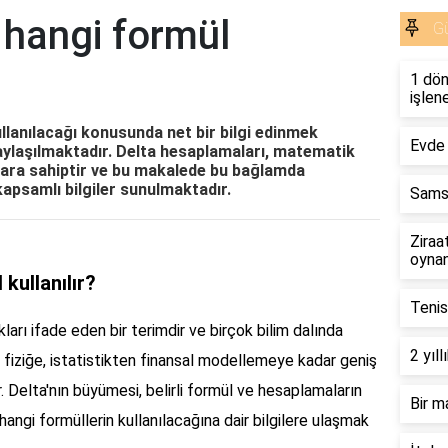
 hangi formül
G
1 dön
işlen
lanılacağı konusunda net bir bilgi edinmek
Evde 
paylaşılmaktadır. Delta hesaplamaları, matematik
alara sahiptir ve bu makalede bu bağlamda
kapsamlı bilgiler sunulmaktadır.
Samsu
Ziraa
oyna
kullanılır?
Tenis
kları ifade eden bir terimdir ve birçok bilim dalında
2 yıl
 fiziğe, istatistikten finansal modellemeye kadar geniş
 Delta'nın büyümesi, belirli formül ve hesaplamaların
Bir m
angi formüllerin kullanılacağına dair bilgilere ulaşmak