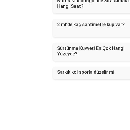
Nüfus Müdürlüğü'nde Sıra Almak İ
Hangi Saat?
2 ml'de kaç santimetre küp var?
Sürtünme Kuvveti En Çok Hangi
Yüzeyde?
Sarkık kol sporla düzelir mi