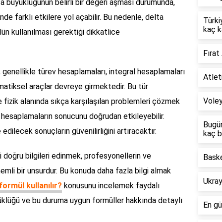
elta büyüklüğünün belirli bir değeri aşması durumunda,
de farklı etkilere yol açabilir. Bu nedenle, delta
Türki
kaç k
ün kullanılması gerektiği dikkatlice
Fırat
genellikle türev hesaplamaları, integral hesaplamaları
Atlet
atiksel araçlar devreye girmektedir. Bu tür
Voley
e fizik alanında sıkça karşılaşılan problemleri çözmek
bu hesaplamaların sonucunu doğrudan etkileyebilir.
Bugün
edilecek sonuçların güvenilirliğini artıracaktır.
kaç b
li doğru bilgileri edinmek, profesyonellerin ve
Baske
önemli bir unsurdur. Bu konuda daha fazla bilgi almak
Ukray
ormül kullanılır?
konusunu incelemek faydalı
yüklüğü ve bu duruma uygun formüller hakkında detaylı
En gü