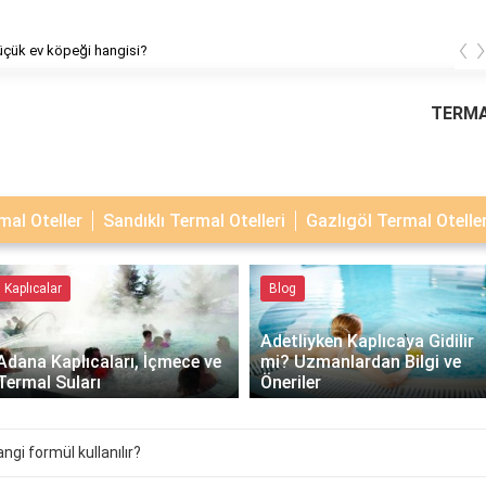
‹
küçük ev köpeği hangisi?
TERMA
al Oteller
Sandıklı Termal Otelleri
Gazlıgöl Termal Oteller
Kaplıcalar
Blog
Adetliyken Kaplıcaya Gidilir
Adana Kaplıcaları, İçmece ve
mi? Uzmanlardan Bilgi ve
Termal Suları
Öneriler
gi formül kullanılır?