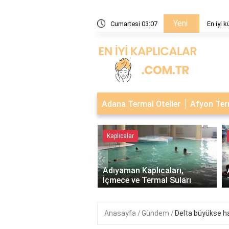
Yeni
peği hangisi?
Cumartesi 03:07
En iyi 
Adana Termal Oteller
Afyon Term
alar
Kaplıcalar
‹
e Bağ-Kurlu Emeklilere
a Tedavisi - Sağlık ve
Adıyaman Kaplıcaları,
 İçin Destek..
İçmece ve Termal Suları
Anasayfa
Gündem
Delta büyükse han