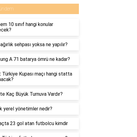
ündem
em 10 sınıf hangi konular
ecek?
ağırlık sehpası yoksa ne yapılır?
ng A 71 batarya ömrü ne kadar?
t Türkiye Kupası maçı hangi statta
nacak?
te Kaç Büyük Turnuva Vardır?
lık yerel yönetimler nedir?
açta 23 gol atan futbolcu kimdir