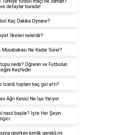
a Türkiye futbol maçı ne zaman?
 ve detaylar burada!
bol Kaç Dakika Oynanır?
iyat İlkeleri nelerdir?
 Müsabakası Ne Kadar Sürer?
topu nedir? Öğrenin ve Futbolun
eğini Keşfedin
 Icardi toplam kaç gol attı?
ex Ağrı Kesici Ne İşe Yarıyor
l nasıl başlar? İşte Her Şeyin
ngıcı
uma girerken kimlik gerekli mi