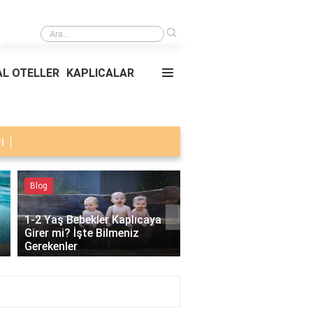
›
En iyi küçük ev köpeği hangisi?
L OTELLER
KAPLICALAR
i
Blog
Termal Oteller
›
1-2 Yaş Bebekler Kaplıcaya
Girer mi? İşte Bilmeniz
Afyon Termal Oteller v
Gerekenler
Kaplıcalar