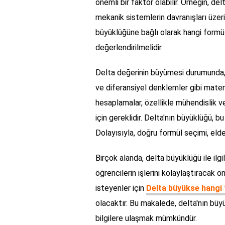
önemli bir faktör olabilir. Örneğin, d
mekanik sistemlerin davranışları üzerin
büyüklüğüne bağlı olarak hangi formül
değerlendirilmelidir.
Delta değerinin büyümesi durumunda, 
ve diferansiyel denklemler gibi matem
hesaplamalar, özellikle mühendislik v
için gereklidir. Delta'nın büyüklüğü, 
Dolayısıyla, doğru formül seçimi, elde 
Birçok alanda, delta büyüklüğü ile ilgi
öğrencilerin işlerini kolaylaştıracak 
isteyenler için
Delta büyükse hangi f
olacaktır. Bu makalede, delta'nın bü
bilgilere ulaşmak mümkündür.