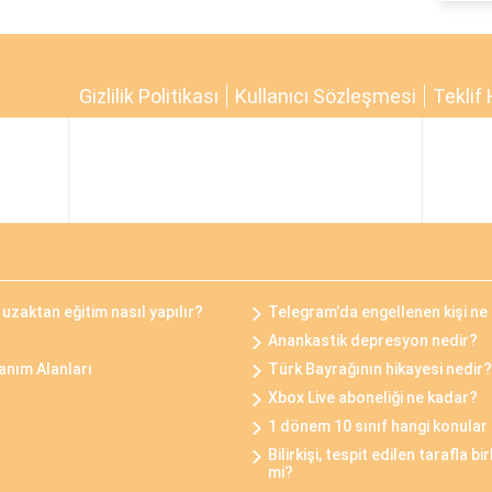
Gizlilik Politikası
Kullanıcı Sözleşmesi
Teklif 
uzaktan eğitim nasıl yapılır?
Telegram'da engellenen kişi ne 
Anankastik depresyon nedir?
anım Alanları
Türk Bayrağının hikayesi nedir?
Xbox Live aboneliği ne kadar?
1 dönem 10 sınıf hangi konular
Bilirkişi, tespit edilen tarafla bi
mi?